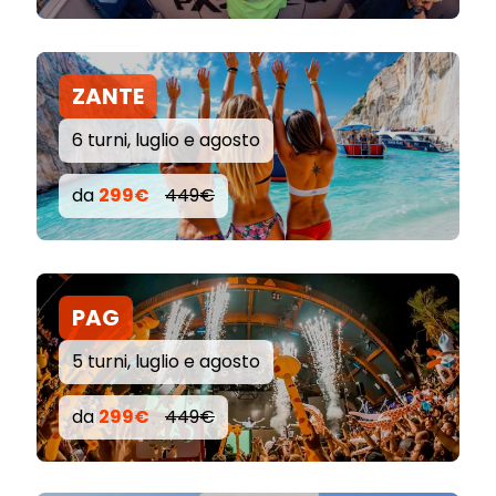
ZANTE
6 turni, luglio e agosto
da
299€
449€
PAG
5 turni, luglio e agosto
da
299€
449€