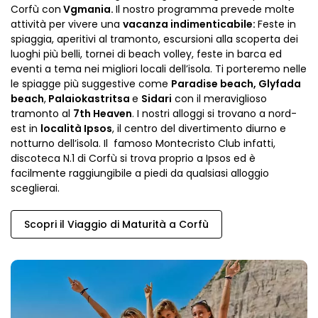
Corfù con
Vgmania.
Il nostro programma prevede molte
attività per vivere una
vacanza indimenticabile:
Feste in
spiaggia, aperitivi al tramonto, escursioni alla scoperta dei
luoghi più belli, tornei di beach volley, feste in barca ed
eventi a tema nei migliori locali dell’isola. Ti porteremo nelle
le spiagge più suggestive come
Paradise beach, Glyfada
beach
,
Palaiokastritsa
e
Sidari
con il meraviglioso
tramonto al
7th Heaven
. I nostri alloggi si trovano a nord-
est in
località
Ipsos
, il centro del divertimento diurno e
notturno dell’isola. Il famoso Montecristo Club infatti,
discoteca N.1 di Corfù si trova proprio a Ipsos ed è
facilmente raggiungibile a piedi da qualsiasi alloggio
sceglierai.
Scopri il Viaggio di Maturità a Corfù