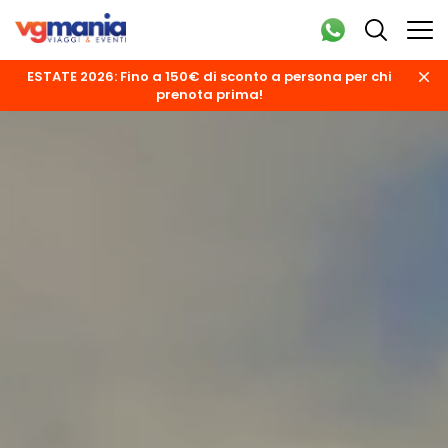
ESTATE 2026: Fino a 150€ di sconto a persona per chi
prenota prima!