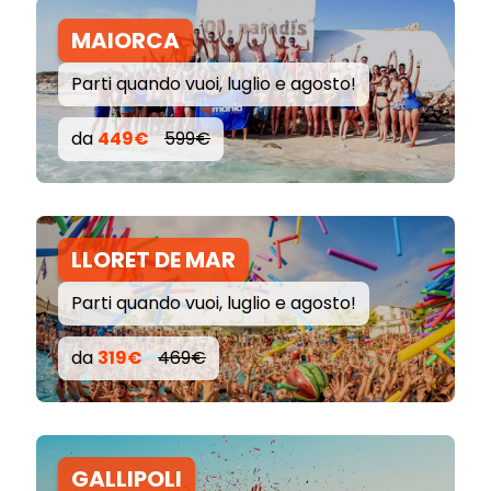
MAIORCA
Parti quando vuoi, luglio e agosto!
da
449€
599€
LLORET DE MAR
Parti quando vuoi, luglio e agosto!
da
319€
469€
GALLIPOLI