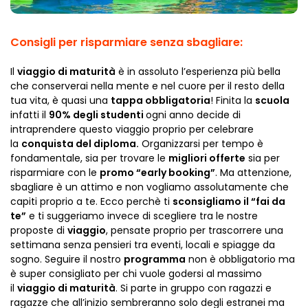
Consigli per risparmiare senza sbagliare:
Il
viaggio di maturità
è in assoluto l’esperienza più bella
che conserverai nella mente e nel cuore per il resto della
tua vita, è quasi una
tappa obbligatoria
! Finita la
scuola
infatti il
90
% degli studenti
ogni anno decide di
intraprendere questo viaggio proprio per celebrare
la
conquista del diploma.
Organizzarsi per tempo è
fondamentale, sia per trovare le
migliori offerte
sia per
risparmiare con le
promo “early booking”
. Ma attenzione,
sbagliare è un attimo e non vogliamo assolutamente che
capiti proprio a te. Ecco perchè ti
sconsigliamo il “fai da
te”
e ti suggeriamo invece di scegliere tra le nostre
proposte di
viaggio
, pensate proprio per trascorrere una
settimana senza pensieri tra eventi, locali e spiagge da
sogno. Seguire il nostro
programma
non è obbligatorio ma
è super consigliato per chi vuole godersi al massimo
il
viaggio di maturità
. Si parte in gruppo con ragazzi e
ragazze che all’inizio sembreranno solo degli estranei ma