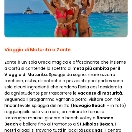
Viaggio di Maturità a Zante
Zante è un’isola Greca magica e affascinante che insieme
a Corfù si contende lo scettro di
meta più ambita
per il
Viaggio di Maturità.
Spiagge da sogno, mare azzurro
turchese, clubs, discoteche e pazzeschi pool parties sono
solo alcuni ingredienti che rendono l’isola così desiderata
da ogni studente per trascorrere le
vacanze di maturità
.
Seguendo il programma Vgmania potrai visitare con noi
l’incantevole spiaggia del relitto (
Navagio Beach
– in foto)
raggiungibile solo via mare, ammirare le famose
tartarughe marine, giocare a beach volley a
Banana
Beach
e ballare fino al tramonto a
St.Nikolas Beach
. I
nostri alloggi si trovano tutti in località
Laganas
, il centro