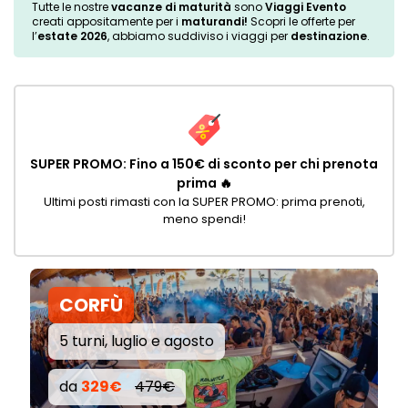
Tutte le nostre
vacanze di maturità
sono
Viaggi Evento
creati appositamente per i
maturandi!
Scopri le offerte per
l’
estate 2026
, abbiamo suddiviso i viaggi per
destinazione
.
SUPER PROMO: Fino a 150€ di sconto per chi prenota
prima 🔥
Ultimi posti rimasti con la SUPER PROMO: prima prenoti,
meno spendi!
CORFÙ
5 turni, luglio e agosto
da
329€
479€