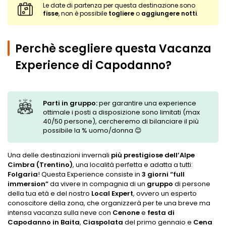
Le date di partenza per questa destinazione sono
fisse
, non è possibile
togliere
o
aggiungere notti
.
Perchè scegliere questa Vacanza
Experience di Capodanno?
Parti in gruppo:
per garantire una experience
ottimale i posti a disposizione sono limitati (max
40/50 persone), cercheremo di bilanciare il più
possibile la % uomo/donna 😊
Una delle
destinazioni invernali
più
prestigiose dell’Alpe
Cimbra (Trentino)
, una località perfetta e adatta a tutti:
Folgaria
! Questa Experience consiste in
3 giorni “full
immersion”
da vivere in compagnia di un
gruppo
di persone
della tua età e del nostro
Local Expert
, ovvero un esperto
conoscitore della zona, che organizzerà per te una breve ma
intensa vacanza sulla neve con
Cenone
e
festa di
Capodanno in Baita
,
Ciaspolata
del primo gennaio e
Cena