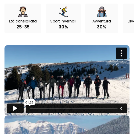
Età consigliata
Sport Invernali
Avventura
Div
25-35
30%
30%