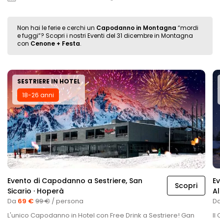
Non hai le ferie e cerchi un
Capodanno in Montagna
“mordi
e fuggi”? Scopri i nostri Eventi del 31 dicembre in Montagna
con
Cenone + Festa
.
SESTRIERE IN HOTEL
18-26 anni
Evento di Capodanno a Sestriere, San
E
Scopri
Sicario · Hoperà
Al
Da
69 €
99 €
/ persona
D
L'unico Capodanno in Hotel con Free Drink a Sestriere! Gan
Il