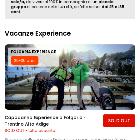
solo/a,
da vivere al 100% in compagnia di un
piccolo
gruppo
di persone della tua età, perfetto se hai
dai 25 ai 35
anni.
Vacanze Experience
FOLGARIA EXPERIENCE
25-35 anni
Capodanno Experience a Folgaria ·
SOLD OUT
Trentino Alto Adige
SOLD OUT - tutto esaurito!
Scopri la bellezza delle Dolomiti, tra sport, aperitivi in rifugio,