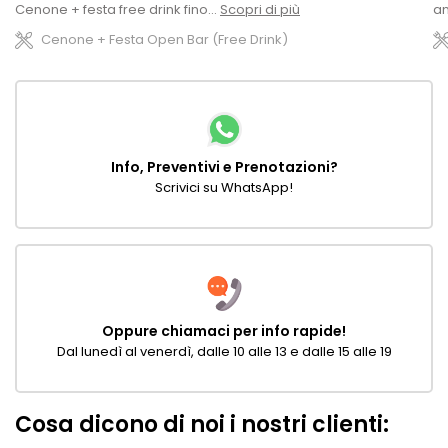
Cenone + festa free drink fino...
Scopri di più
an
Cenone + Festa Open Bar (Free Drink)
Info, Preventivi e Prenotazioni?
Scrivici su WhatsApp!
Oppure chiamaci per info rapide!
Dal lunedì al venerdì, dalle 10 alle 13 e dalle 15 alle 19
Cosa dicono di noi i nostri clienti: