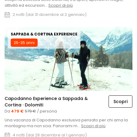
attività ed escursion...
Scopri di più
2 notti (dal 31 dicembre al 2 gennaio)
SAPPADA & CORTINA EXPERIENCE
25-35 anni
Capodanno Experience a Sappada &
Scopri
Cortina · Dolomiti
Da
479 €
579 €
/ persona
Una vacanza di Capodanno esclusiva pensato per chi ama la
montagna ma non scia: Panorami m...
Scopri di più
4 notti (dal 28 dicembre al 1 gennaio)