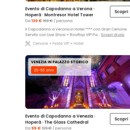
Evento di Capodanno a Verona ·
Scopri
Hoperà · Montresor Hotel Tower
Da
139 €
169 €
/ persona
Il Capodanno a Verona in Hotel **** con Gran Cenone
Servito con Live Show + Rooftop VIP Pa...
Scopri di più
Cenone + Festa VIP + Hotel
VENEZIA IN PALAZZO STORICO
25-55 anni
Evento di Capodanno a Venezia ·
Scopri
Hoperà · The Glass Cathedral
Da
99 €
129 €
/ persona