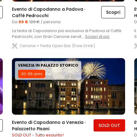
Evento di Capodanno a Padova ·
E
Scopri
Caffè Pedrocchi
H
Da
99 €
129 €
/ persona
La festa di Capodanno più esclusiva di Padova al Caffè
I
Pedrocchi, con Gran Cenone servit...
Scopri di più
S
Cenone + Festa Open Bar (Free Drink)
VENEZIA IN PALAZZO STORICO
30-55 anni
Evento di Capodanno a Venezia ·
E
SOLD OUT
Palazzetto Pisani
H
SOLD OUT - Tutto esaurito!