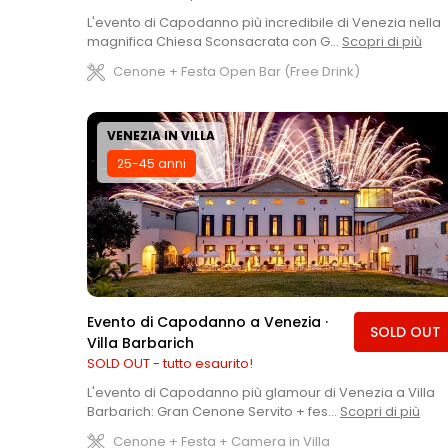
L'evento di Capodanno più incredibile di Venezia nella
magnifica Chiesa Sconsacrata con G...
Scopri di più
Cenone + Festa Open Bar (Free Drink)
VENEZIA IN VILLA
25-45 anni
Evento di Capodanno a Venezia ·
SOLD OUT
Villa Barbarich
SOLD OUT - tutto esaurito!
L'evento di Capodanno più glamour di Venezia a Villa
Barbarich: Gran Cenone Servito + fes...
Scopri di più
Cenone + Festa + Camera in Villa