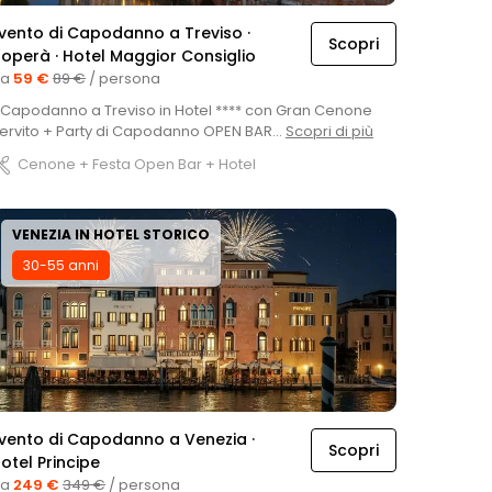
vento di Capodanno a Treviso ·
Scopri
operà · Hotel Maggior Consiglio
Da
59 €
89 €
/ persona
l Capodanno a Treviso in Hotel **** con Gran Cenone
ervito + Party di Capodanno OPEN BAR...
Scopri di più
Cenone + Festa Open Bar + Hotel
VENEZIA IN HOTEL STORICO
30-55 anni
vento di Capodanno a Venezia ·
Scopri
otel Principe
Da
249 €
349 €
/ persona