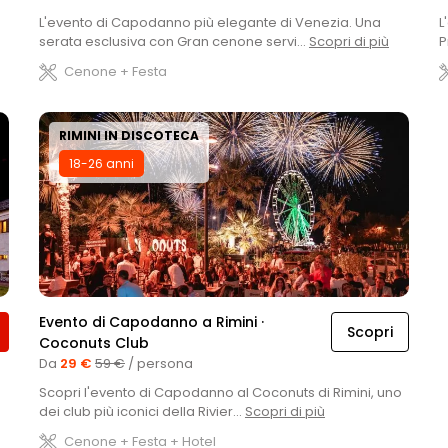
L'evento di Capodanno più elegante di Venezia. Una
L
serata esclusiva con Gran cenone servi...
Scopri di più
P
Cenone + Festa
RIMINI IN DISCOTECA
18-26 anni
Evento di Capodanno a Rimini ·
Scopri
Coconuts Club
Da
29 €
59 €
/ persona
Scopri l'evento di Capodanno al Coconuts di Rimini, uno
dei club più iconici della Rivier...
Scopri di più
Cenone + Festa + Hotel