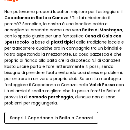
Non potevamo proporti location migliore per festeggiare il
Capodanno in Baita a Canazei!
Ti stai chiedendo il
perchè? Semplice, la nostra è una location calda e
accogliente, arredata come una vera
Baita di Montagna
,
con lo spazio giusto per una fantastica
Cena di Gala con
Spettacolo
a base di
piatti tipici
della tradizione locale e
per trascorrere qualche ora in compagnia tra un brindisi e
l’altro aspettando la mezzanotte. La cosa pazzesca è che
proprio di fianco alla baita c’è la discoteca N.1 di Canazei!
Basta uscire porta e fare letteralmente 4 passi, senza
bisogno di prendere l’auto evitando così stress e problemi,
per entrare in un vero e proprio club. Se ami la montagna
festeggiare il Capodanno a Canazei nella
Val di Fassa
con
i tuoi amici è scelta migliore che tu possa fare! La Baita è
provvista di
comodo parcheggio
, dunque non ci sono
problemi per raggiungerla.
Scopri il Capodanno in Baita a Canazei