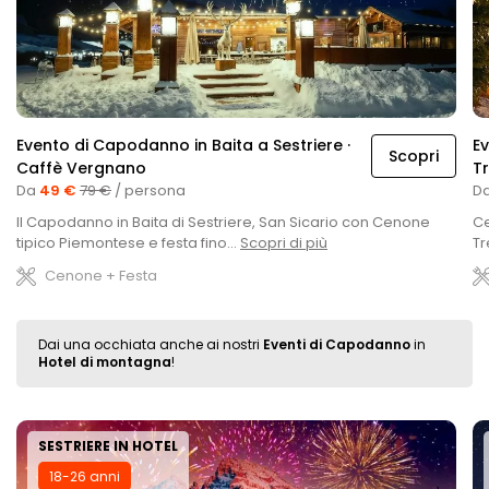
Evento di Capodanno in Baita a Sestriere ·
E
Scopri
Caffè Vergnano
Tr
Da
49 €
79 €
/ persona
D
Il Capodanno in Baita di Sestriere, San Sicario con Cenone
Ce
tipico Piemontese e festa fino...
Scopri di più
Tr
Cenone + Festa
Dai una occhiata anche ai nostri
Eventi di Capodanno
in
Hotel di montagna
!
SESTRIERE IN HOTEL
18-26 anni