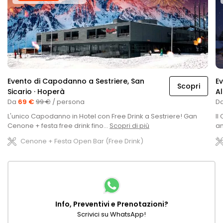
Evento di Capodanno a Sestriere, San
E
Scopri
Sicario · Hoperà
Al
Da
69 €
99 €
/ persona
D
L'unico Capodanno in Hotel con Free Drink a Sestriere! Gan
Il
Cenone + festa free drink fino...
Scopri di più
an
Cenone + Festa Open Bar (Free Drink)
Info, Preventivi e Prenotazioni?
Scrivici su WhatsApp!