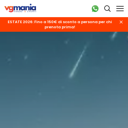
ESTATE 2026: Fino a 150€ di sconto a persona per chi
prenota prima!