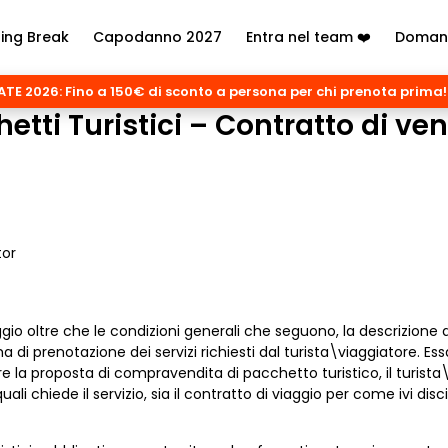
ring Break
Capodanno 2027
Entra nel team ❤️
Domand
TE 2026: Fino a 150€ di sconto a persona per chi prenota prima!
etti Turistici – Contratto di v
tor
gio oltre che le condizioni generali che seguono, la descrizione 
 prenotazione dei servizi richiesti dal turista\viaggiatore. Essa
ivere la proposta di compravendita di pacchetto turistico, il tur
uali chiede il servizio, sia il contratto di viaggio per come ivi dis