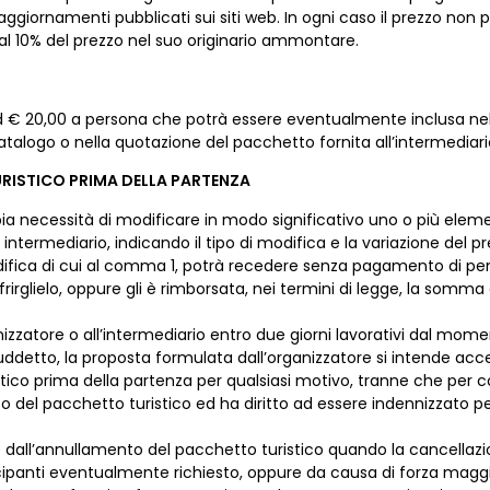
i aggiornamenti pubblicati sui siti web. In ogni caso il prezzo n
 al 10% del prezzo nel suo originario ammontare.
 ad € 20,00 a persona che potrà essere eventualmente inclusa nel
talogo o nella quotazione del pacchetto fornita all’intermediario 
RISTICO PRIMA DELLA PARTENZA
bia necessità di modificare in modo significativo uno o più elem
uo intermediario, indicando il tipo di modifica e la variazione del
difica di cui al comma 1, potrà recedere senza pagamento di penal
offrirglielo, oppure gli è rimborsata, nei termini di legge, la som
anizzatore o all’intermediario entro due giorni lavorativi dal mom
uddetto, la proposta formulata dall’organizzatore si intende acc
stico prima della partenza per qualsiasi motivo, tranne che per c
sto del pacchetto turistico ed ha diritto ad essere indennizzato
e dall’annullamento del pacchetto turistico quando la cancellaz
panti eventualmente richiesto, oppure da causa di forza maggio