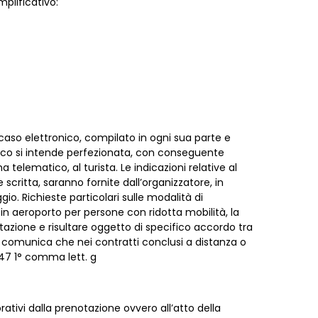
mplificativo:
aso elettronico, compilato in ogni sua parte e
tico si intende perfezionata, con conseguente
elematico, al turista. Le indicazioni relative al
critta, saranno fornite dall’organizzatore, in
io. Richieste particolari sulle modalità di
 in aeroporto per persone con ridotta mobilità, la
otazione e risultare oggetto di specifico accordo tra
 si comunica che nei contratti conclusi a distanza o
. 47 1° comma lett. g
ativi dalla prenotazione ovvero all’atto della