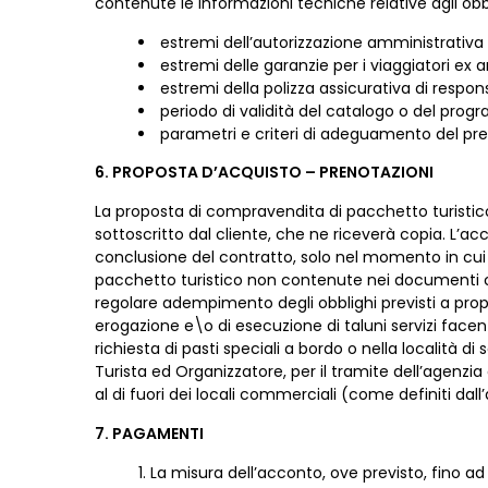
contenute le informazioni tecniche relative agli obbl
estremi dell’autorizzazione amministrativa o
estremi delle garanzie per i viaggiatori ex a
estremi della polizza assicurativa di responsa
periodo di validità del catalogo o del prog
parametri e criteri di adeguamento del prez
6. PROPOSTA D’ACQUISTO – PRENOTAZIONI
La proposta di compravendita di pacchetto turistic
sottoscritto dal cliente, che ne riceverà copia. L’
conclusione del contratto, solo nel momento in cui l
pacchetto turistico non contenute nei documenti cont
regolare adempimento degli obblighi previsti a proprio
erogazione e\o di esecuzione di taluni servizi facen
richiesta di pasti speciali a bordo o nella località 
Turista ed Organizzatore, per il tramite dell’agenzia
al di fuori dei locali commerciali (come definiti dall’
7. PAGAMENTI
La misura dell’acconto, ove previsto, fino ad