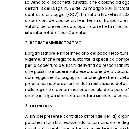
La vendita di pacchetti turistici, che abbiano ad ogge
dell’art. 3 del D. Lgs. n. 79 del 23 maggio 2011 (il “
contratto di viaggio (CCV), firmata a Bruxelles il 2
disposizioni del codice civile in tema di trasporto e 
validità del presente catalogo – con effetti modific
sito internet del Tour Operator.
2. REGIME AMMINISTRATIVO
L’organizzatore e l’intermediario del pacchetto turistic
vigente, anche regionale, stante la specifica compet
per la copertura dei rischi derivanti da responsabilit
che possano incidere sulla esecuzione della vacan
danneggiamento bagaglio, nonché gli estremi della ga
propria competenza, ai fini della restituzione delle s
nella ragione o denominazione sociale delle parole “a
anche in lingua straniera, di natura similare, è con
3. DEFINIZIONI
Ai fini del presente contratto s’intende per: a) organ
pacchetti turistici, realizzando la combinazione deg
possibilità di realizzare autonomamente ed acquist