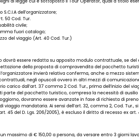
ighi di legge cui è sottoposto il Tour Operator, quali a titolo ese
 S.C.I.A dell’organizzatore;
rt. 50 Cod. Tur.
bilità civile;
ramma fuori catalogo;
zo del viaggio (Art. 40 Cod. Tur.)
o dovrà essere redatta su apposito modulo contrattuale, se del c
accettazione della proposta di compravendita del pacchetto turis
’organizzatore invierà relativa conferma, anche a mezzo sistema t
rattuali, negli opuscoli ovvero in altri mezzi di comunicazione s
 carico dall’art. 37 comma 2 Cod. Tur., prima dell’inizio del viagg
ti parte del pacchetto turistico, compresa la necessità di ausilio
di soggiorno, dovranno essere avanzate in fase di richiesta di pren
 di viaggio mandataria. Ai sensi dell’art. 32, comma 2, Cod. Tur.,
art. 45 del D. Lgs. 206/2005), è escluso il diritto di recesso ex art
 un massimo di € 150,00 a persona, da versare entro 3 giorni lavor