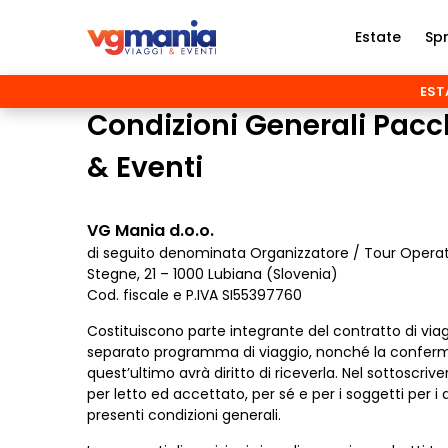
Estate
Sp
ESTA
Condizioni Generali Pacch
& Eventi
VG Mania d.o.o.
di seguito denominata Organizzatore / Tour Opera
Stegne, 21 – 1000 Lubiana (Slovenia)
Cod. fiscale e P.IVA SI55397760
Costituiscono parte integrante del contratto di viag
separato programma di viaggio, nonché la conferma di
quest’ultimo avrà diritto di riceverla. Nel sottoscr
per letto ed accettato, per sé e per i soggetti per i q
presenti condizioni generali.