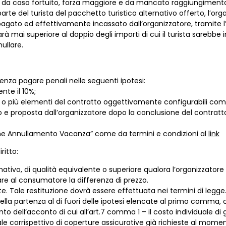
sati da caso fortuito, forza maggiore e da mancato raggiungimen
rte del turista del pacchetto turistico alternativo offerto, l’orga
agato ed effettivamente incassato dall’organizzatore, tramite l’
à mai superiore al doppio degli importi di cui il turista sarebbe
ullare.
senza pagare penali nelle seguenti ipotesi:
te il 10%;
 o più elementi del contratto oggettivamente configurabili come
 e proposta dall’organizzatore dopo la conclusione del contrat
ne Annullamento Vacanza” come da termini e condizioni al
link
ritto:
nativo, di qualità equivalente o superiore qualora l’organizzatore 
sare al consumatore la differenza di prezzo.
e. Tale restituzione dovrà essere effettuata nei termini di legge
ella partenza al di fuori delle ipotesi elencate al primo comma, o
ell’acconto di cui all’art.7 comma 1 – il costo individuale di g
le corrispettivo di coperture assicurative già richieste al moment