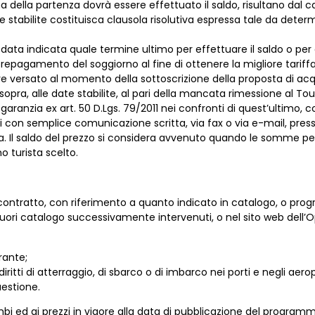
a della partenza dovrà essere effettuato il saldo, risultano dal 
tabilite costituisca clausola risolutiva espressa tale da determ
a data indicata quale termine ultimo per effettuare il saldo o 
o prepagamento del soggiorno al fine di ottenere la migliore tari
sere versato al momento della sottoscrizione della proposta di ac
ra, alle date stabilite, al pari della mancata rimessione al To
 garanzia ex art. 50 D.Lgs. 79/2011 nei confronti di quest’ultimo, c
si con semplice comunicazione scritta, via fax o via e-mail, presso
a. Il saldo del prezzo si considera avvenuto quando le somme pe
o turista scelto.
 contratto, con riferimento a quanto indicato in catalogo, o pro
ori catalogo successivamente intervenuti, o nel sito web dell’Op
rante;
 diritti di atterraggio, di sbarco o di imbarco nei porti e negli aerop
uestione.
cambi ed ai prezzi in vigore alla data di pubblicazione del progr