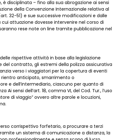
e, è disciplinata – fino alla sua abrogazione ai sensi
ecuzione della Convenzione Internazionale relativa al
(art. 32-51) e sue successive modificazioni e dalle
 la cui attuazione dovesse intervenire nel corso di
, saranno rese note on line tramite pubblicazione nel
delle rispettive attività in base alla legislazione
del contratto, gli estremi della polizza assicurativa
ranzia verso i viaggiatori per la copertura di eventi
rientro anticipato, smarrimento o
ore e dell’intermediario, ciascuno per quanto di
a Ai sensi dell’art. 18, comma VI, del Cod. Tur., l’uso
ore di viaggio” ovvero altre parole e locuzioni,
ma.
erso corrispettivo forfetario, a procurare a terzi
e tramite un sistema di comunicazione a distanza, la
 non professionalmente e senza scopo di lucro,