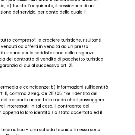
; c) turista: l’acquirente, il cessionario di un
one del servizio, per conto della quale il
“tutto compreso”, le crociere turistiche, risultanti
venduti od offerti in vendita ad un prezzo
costituiscano per la soddisfazione delle esigenze
copia del contratto di vendita di pacchetto turistico
garanzia di cui al successivo art. 21.
intermedia e coincidenze; b) informazioni sull’identità
 11, comma 2 Reg. Ce 2111/05: “Se l’identità del
e del trasporto aereo fa in modo che il passeggero
li interessati. In tal caso, il contraente del
n appena la loro identità sia stata accertata ed il
a telematica – una scheda tecnica. In essa sono