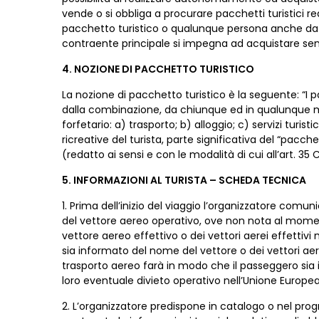
vende o si obbliga a procurare pacchetti turistici real
pacchetto turistico o qualunque persona anche da nom
contraente principale si impegna ad acquistare se
4. NOZIONE DI PACCHETTO TURISTICO
La nozione di pacchetto turistico è la seguente: “I pa
dalla combinazione, da chiunque ed in qualunque mod
forfetario: a) trasporto; b) alloggio; c) servizi turis
ricreative del turista, parte significativa del “pacche
(redatto ai sensi e con le modalità di cui all’art. 35 
5. INFORMAZIONI AL TURISTA – SCHEDA TECNICA
1. Prima dell’inizio del viaggio l’organizzatore comuni
del vettore aereo operativo, ove non nota al momento 
vettore aereo effettivo o dei vettori aerei effetti
sia informato del nome del vettore o dei vettori aerei
trasporto aereo farà in modo che il passeggero sia in
loro eventuale divieto operativo nell’Unione Europea
2. L’organizzatore predispone in catalogo o nel pr