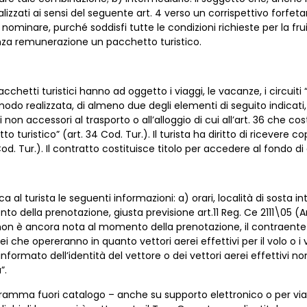
izzati ai sensi del seguente art. 4 verso un corrispettivo forfetario
inare, purché soddisfi tutte le condizioni richieste per la fruizi
nza remunerazione un pacchetto turistico.
cchetti turistici hanno ad oggetto i viaggi, le vacanze, i circuiti 
o realizzata, di almeno due degli elementi di seguito indicati, 
tici non accessori al trasporto o all’alloggio di cui all’art. 36 che 
tto turistico” (art. 34 Cod. Tur.). Il turista ha diritto di ricevere 
Cod. Tur.). Il contratto costituisce titolo per accedere al fondo di 
ca al turista le seguenti informazioni: a) orari, località di sosta 
della prenotazione, giusta previsione art.11 Reg. Ce 2111\05 (Art.
vi non è ancora nota al momento della prenotazione, il contraent
 che opereranno in quanto vettori aerei effettivi per il volo o i vo
formato dell’identità del vettore o dei vettori aerei effettivi no
”.
ogramma fuori catalogo – anche su supporto elettronico o per vi