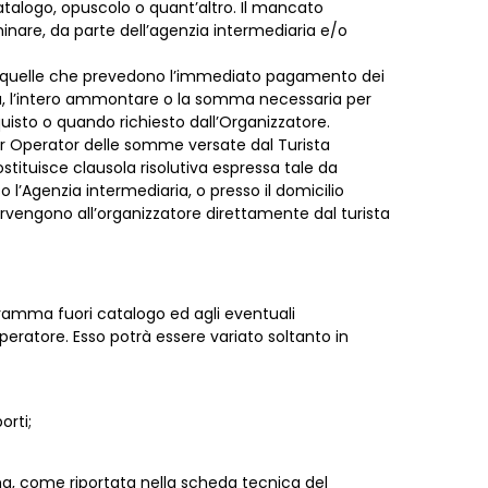
catalogo, opuscolo o quant’altro. Il mancato
inare, da parte dell’agenzia intermediaria e/o
per quelle che prevedono l’immediato pagamento dei
ffa, l’intero ammontare o la somma necessaria per
quisto o quando richiesto dall’Organizzatore.
ur Operator delle somme versate dal Turista
ostituisce clausola risolutiva espressa tale da
 l’Agenzia intermediaria, o presso il domicilio
rvengono all’organizzatore direttamente dal turista
gramma fuori catalogo ed agli eventuali
eratore. Esso potrà essere variato soltanto in
orti;
amma, come riportata nella scheda tecnica del