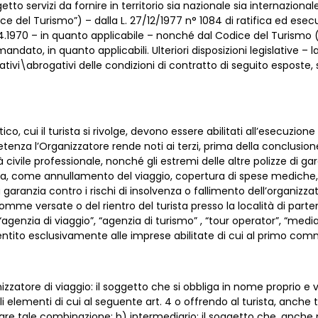
tto servizi da fornire in territorio sia nazionale sia internazional
Codice del Turismo”) – dalla L. 27/12/1977 n° 1084 di ratifica ed es
3.4.1970 – in quanto applicabile – nonché dal Codice del Turismo 
mandato, in quanto applicabili. Ulteriori disposizioni legislative –
ativi\abrogativi delle condizioni di contratto di seguito esposte
o, cui il turista si rivolge, devono essere abilitati all’esecuzione 
enza l’Organizzatore rende noti ai terzi, prima della conclusione 
à civile professionale, nonché gli estremi delle altre polizze di ga
za, come annullamento del viaggio, copertura di spese mediche, 
ranzia contro i rischi di insolvenza o fallimento dell’organizzat
omme versate o del rientro del turista presso la località di partenz
genzia di viaggio”, “agenzia di turismo” , “tour operator”, “mediat
sentito esclusivamente alle imprese abilitate di cui al primo com
izzatore di viaggio: il soggetto che si obbliga in nome proprio e v
li elementi di cui al seguente art. 4 o offrendo al turista, anch
are tale combinazione; b) intermediario: il soggetto che, anche