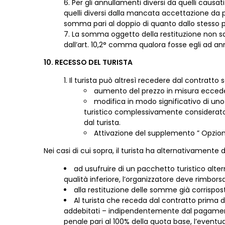
Per gli annullamenti diversi da quelli cau
quelli diversi dalla mancata accettazione da pa
somma pari al doppio di quanto dallo stesso p
La somma oggetto della restituzione non sar
dall’art. 10,2° comma qualora fosse egli ad ann
10. RECESSO DEL TURISTA
Il turista può altresì recedere dal contratto 
aumento del prezzo in misura ecceden
modifica in modo significativo di uno
turistico complessivamente considerato
dal turista.
Attivazione del supplemento ” Opzio
Nei casi di cui sopra, il turista ha alternativamente di
ad usufruire di un pacchetto turistico alter
qualità inferiore, l’organizzatore deve rimbor
alla restituzione delle somme già corrispost
Al turista che receda dal contratto prima d
addebitati – indipendentemente dal pagamento d
penale pari al 100% della quota base, l’eventua