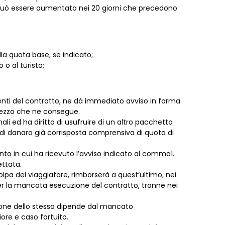
on può essere aumentato nei 20 giorni che precedono
la quota base, se indicato;
o al turista;
enti del contratto, ne dà immediato avviso in forma
 prezzo che ne consegue.
i ed ha diritto di usufruire di un altro pacchetto
ma di danaro già corrisposta comprensiva di quota di
ento in cui ha ricevuto l’avviso indicato al comma1.
ettata.
olpa del viaggiatore, rimborserà a quest’ultimo, nei
 per la mancata esecuzione del contratto, tranne nei
ione dello stesso dipende dal mancato
re e caso fortuito.